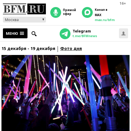
16+
Канал в
прямой
эфир
MAX
Москва
max.ru/bfm
Telegram
МЕНЮ
t.me/BFMnews
15 декабря - 19 декабря
Фото дня