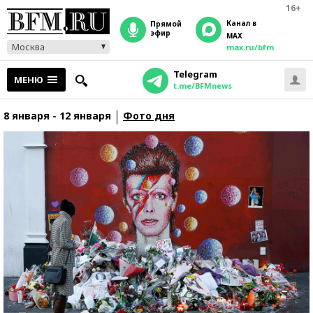
16+
Канал в
прямой
эфир
MAX
Москва
max.ru/bfm
Telegram
МЕНЮ
t.me/BFMnews
8 января - 12 января
Фото дня