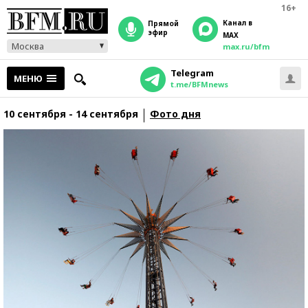
16+
Канал в
прямой
эфир
MAX
Москва
max.ru/bfm
Telegram
МЕНЮ
t.me/BFMnews
10 сентября - 14 сентября
Фото дня