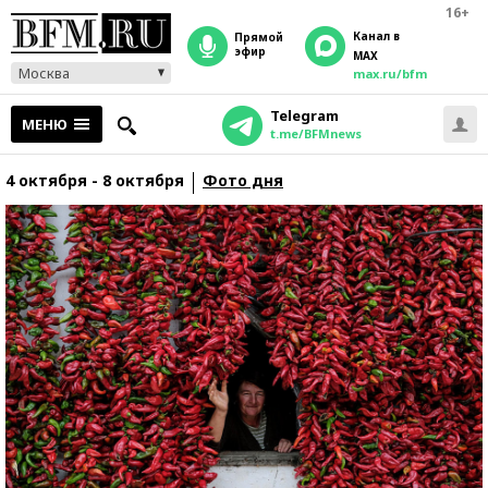
16+
Канал в
прямой
эфир
MAX
Москва
max.ru/bfm
Telegram
МЕНЮ
t.me/BFMnews
4 октября - 8 октября
Фото дня