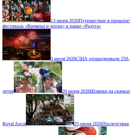
13 июня 2026
Путешествие в прошлое:
фестиваль «Времена и эпохи» в парке «Радуга»
5 июля 2026
США отпраздновали 250-
летие
20 июня 2026
Шляпки на скачках
Royal Ascot
25 июня 2026
Последствия