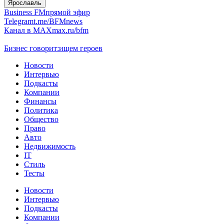
Ярославль
Business FM
прямой эфир
Telegram
t.me/BFMnews
Канал в MAX
max.ru/bfm
Бизнес говорит:
ищем героев
Новости
Интервью
Подкасты
Компании
Финансы
Политика
Общество
Право
Авто
Недвижимость
IT
Стиль
Тесты
Новости
Интервью
Подкасты
Компании