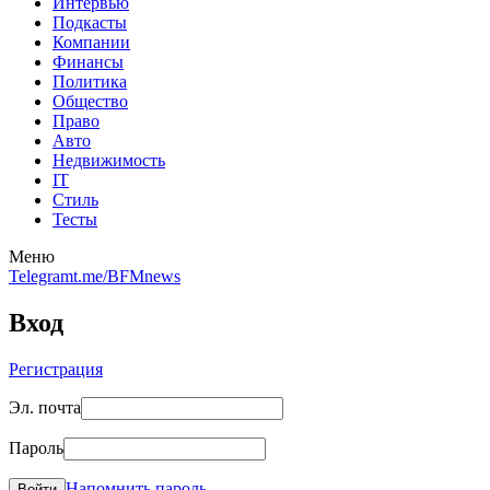
Интервью
Подкасты
Компании
Финансы
Политика
Общество
Право
Авто
Недвижимость
IT
Стиль
Тесты
Меню
Telegram
t.me/BFMnews
Вход
Регистрация
Эл. почта
Пароль
Напомнить пароль
Войти