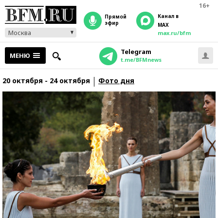
16+
Канал в
прямой
эфир
MAX
Москва
max.ru/bfm
Telegram
МЕНЮ
t.me/BFMnews
20 октября - 24 октября
Фото дня