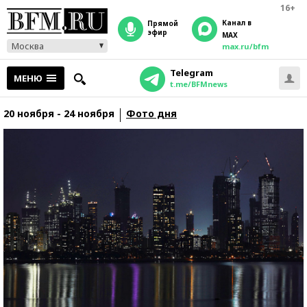
16+
Канал в
прямой
эфир
MAX
Москва
max.ru/bfm
Telegram
МЕНЮ
t.me/BFMnews
20 ноября - 24 ноября
Фото дня