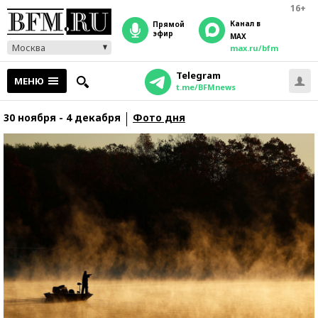
16+
Канал в
прямой
эфир
MAX
Москва
max.ru/bfm
Telegram
МЕНЮ
t.me/BFMnews
30 ноября - 4 декабря
Фото дня