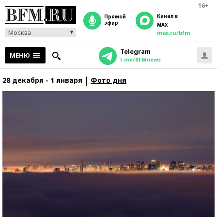
16+
Канал в
прямой
эфир
MAX
Москва
max.ru/bfm
Telegram
МЕНЮ
t.me/BFMnews
28 декабря - 1 января
Фото дня