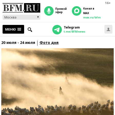
16+
Канал в
прямой
эфир
MAX
Москва
max.ru/bfm
Telegram
МЕНЮ
t.me/BFMnews
20 июля - 24 июля
Фото дня