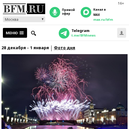
16+
Канал в
прямой
эфир
MAX
Москва
max.ru/bfm
Telegram
МЕНЮ
t.me/BFMnews
28 декабря - 1 января
Фото дня