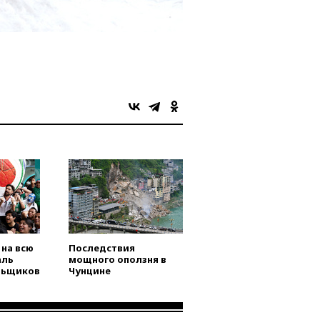
на всю
Последствия
аль
мощного оползня в
льщиков
Чунцине