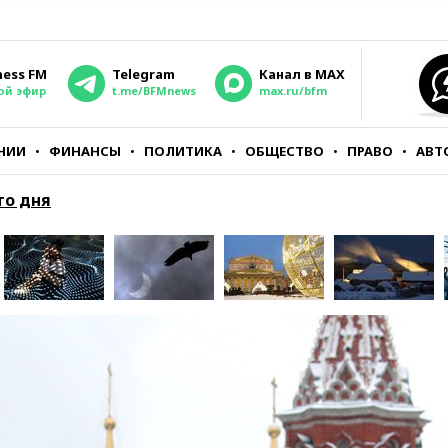
ness FM
Telegram
Канал в MAX
ой эфир
t.me/BFMnews
max.ru/bfm
НИИ
ФИНАНСЫ
ПОЛИТИКА
ОБЩЕСТВО
ПРАВО
АВТ
то дня