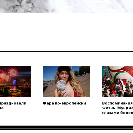
праздновали
Жара по-европейски
Воспоминания 
ие
жизнь. Мунди
глазами боле