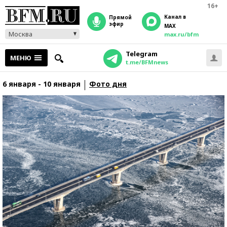
16+
Канал в
прямой
эфир
MAX
Москва
max.ru/bfm
Telegram
МЕНЮ
t.me/BFMnews
6 января - 10 января
Фото дня