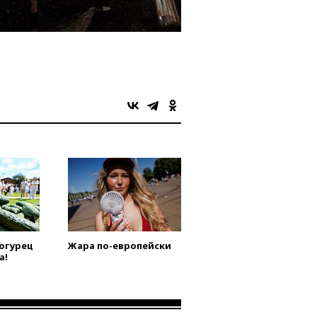
 огурец
Жара по-европейски
а!