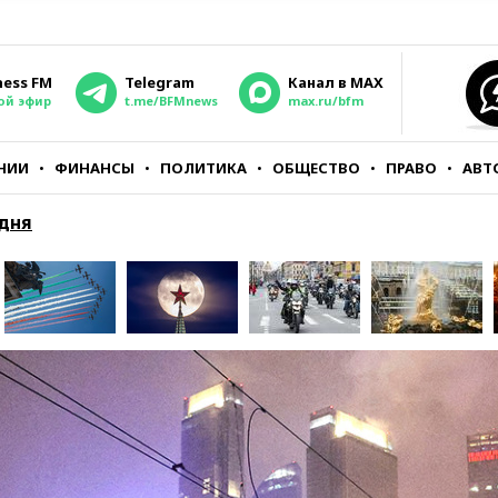
ness FM
Telegram
Канал в MAX
ой эфир
t.me/BFMnews
max.ru/bfm
НИИ
ФИНАНСЫ
ПОЛИТИКА
ОБЩЕСТВО
ПРАВО
АВТ
дня