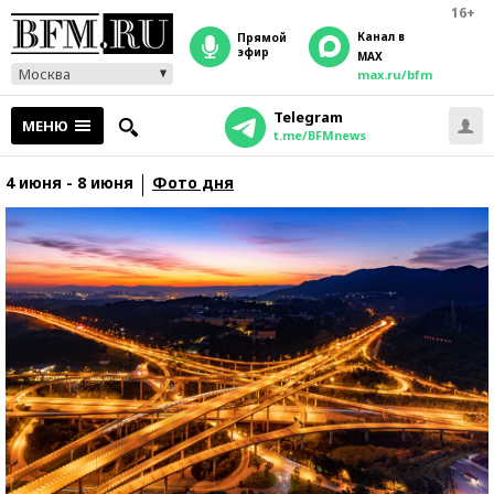
16+
Канал в
прямой
эфир
MAX
Москва
max.ru/bfm
Telegram
МЕНЮ
t.me/BFMnews
4 июня - 8 июня
Фото дня