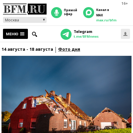
16+
Канал в
прямой
эфир
MAX
Москва
max.ru/bfm
Telegram
МЕНЮ
t.me/BFMnews
14 августа - 18 августа
Фото дня