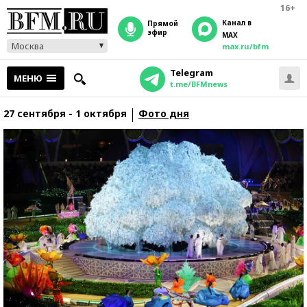
16+
Канал в
прямой
эфир
MAX
Москва
max.ru/bfm
Telegram
МЕНЮ
t.me/BFMnews
27 сентября - 1 октября
Фото дня