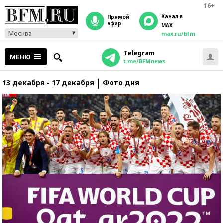
16+
Канал в
прямой
эфир
MAX
Москва
max.ru/bfm
Telegram
МЕНЮ
t.me/BFMnews
13 декабря - 17 декабря
Фото дня