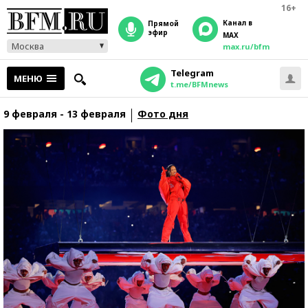
16+
Канал в
прямой
эфир
MAX
Москва
max.ru/bfm
Telegram
МЕНЮ
t.me/BFMnews
9 февраля - 13 февраля
Фото дня