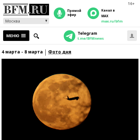
16+
Канал в
прямой
эфир
MAX
Москва
max.ru/bfm
Telegram
МЕНЮ
t.me/BFMnews
4 марта - 8 марта
Фото дня