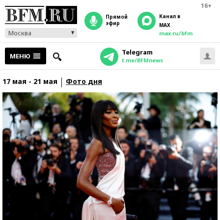
16+
Канал в
прямой
эфир
MAX
Москва
max.ru/bfm
Telegram
МЕНЮ
t.me/BFMnews
17 мая - 21 мая
Фото дня