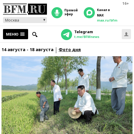
16+
Канал в
прямой
эфир
MAX
Москва
max.ru/bfm
Telegram
МЕНЮ
t.me/BFMnews
14 августа - 18 августа
Фото дня