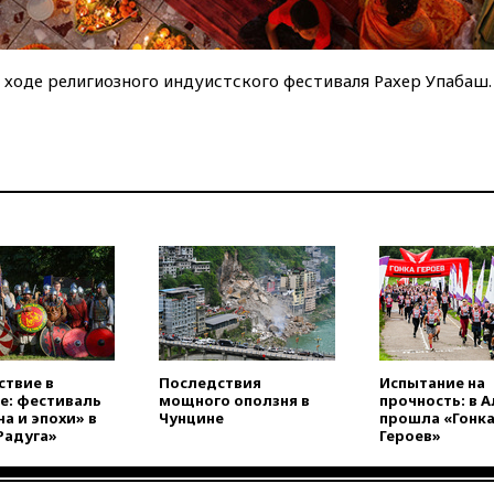
оде религиозного индуистского фестиваля Рахер Упабаш. 
ствие в
Последствия
Испытание на
е: фестиваль
мощного оползня в
прочность: в 
а и эпохи» в
Чунцине
прошла «Гонк
Радуга»
Героев»