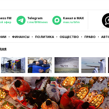
ness FM
Telegram
Канал в MAX
ой эфир
t.me/BFMnews
max.ru/bfm
НИИ
ФИНАНСЫ
ПОЛИТИКА
ОБЩЕСТВО
ПРАВО
АВТ
дня