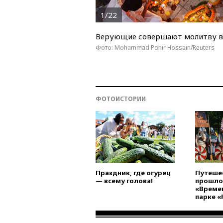
1/22
Верующие совершают молитву в х
Фото: Mohammad Ponir Hossain/Reuters
ФОТОИСТОРИИ
Праздник, где огурец
Путеше
— всему голова!
прошло
«Времен
парке «