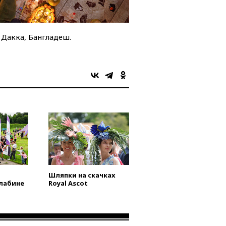
Дакка, Бангладеш.
Шляпки на скачках
Алабине
Royal Ascot
а