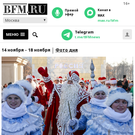
16+
Канал в
прямой
эфир
MAX
Москва
max.ru/bfm
Telegram
МЕНЮ
t.me/BFMnews
14 ноября - 18 ноября
Фото дня