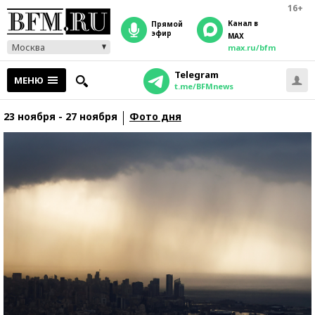
16+
Канал в
прямой
эфир
MAX
Москва
max.ru/bfm
Telegram
МЕНЮ
t.me/BFMnews
23 ноября - 27 ноября
Фото дня