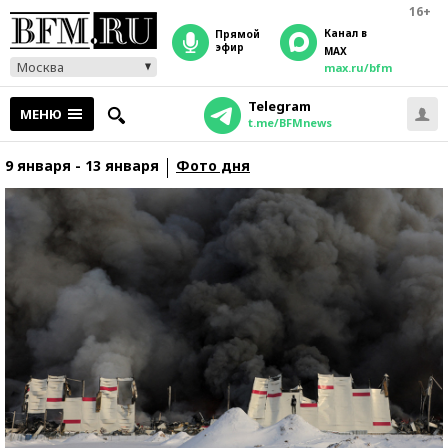
16+
Канал в
прямой
эфир
MAX
Москва
max.ru/bfm
Telegram
МЕНЮ
t.me/BFMnews
9 января - 13 января
Фото дня