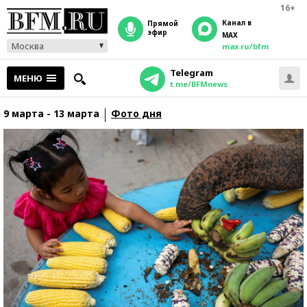
16+
Канал в
прямой
эфир
MAX
Москва
max.ru/bfm
Telegram
МЕНЮ
t.me/BFMnews
9 марта - 13 марта
Фото дня