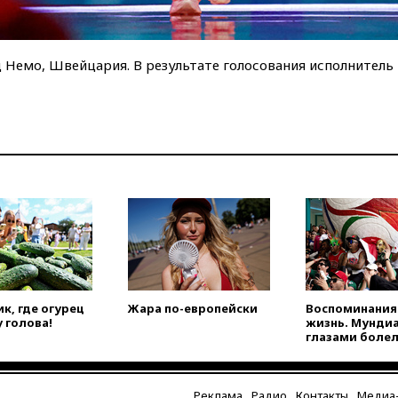
Немо, Швейцария. В результате голосования исполнитель 
к, где огурец
Жара по-европейски
Воспоминания 
 голова!
жизнь. Мунди
глазами боле
Реклама
Радио
Контакты
Медиа-