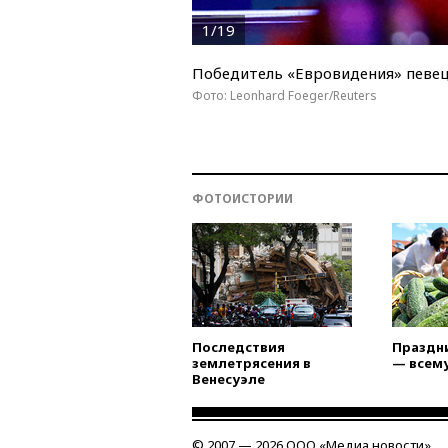
1/19
Победитель «Евровидения» певец 
Фото: Leonhard Foeger/Reuters
ФОТОИСТОРИИ
Последствия
Праздни
землетрясения в
— всему
Венесуэле
© 2007 — 2026 ООО «Медиа новости»