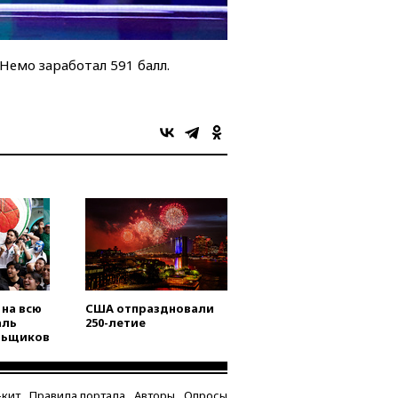
Немо заработал 591 балл.
на всю
США отпраздновали
аль
250-летие
льщиков
кит
Правила портала
Авторы
Опросы