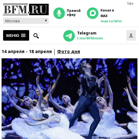
16+
Канал в
прямой
эфир
MAX
Москва
max.ru/bfm
Telegram
МЕНЮ
t.me/BFMnews
14 апреля - 18 апреля
Фото дня