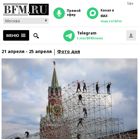
16+
Канал в
прямой
эфир
MAX
Москва
max.ru/bfm
Telegram
МЕНЮ
t.me/BFMnews
21 апреля - 25 апреля
Фото дня