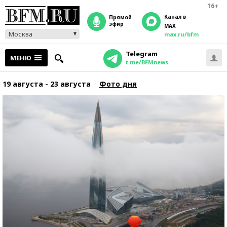
16+
Канал в
прямой
эфир
MAX
Москва
max.ru/bfm
Telegram
МЕНЮ
t.me/BFMnews
19 августа - 23 августа
Фото дня