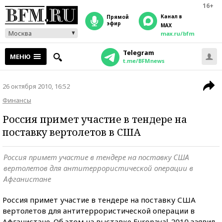
16+
Канал в
прямой
эфир
MAX
Москва
max.ru/bfm
Telegram
МЕНЮ
t.me/BFMnews
26 октября 2010, 16:52
Финансы
Россия примет участие в тендере на
поставку вертолетов в США
Россия примет участие в тендере на поставку США
вертолетов для антитеррористической операции в
Афганистане
Россия примет участие в тендере на поставку США
вертолетов для антитеррористической операции в
Афганистане. Об этом на выставке Euronaval-2010 заявил