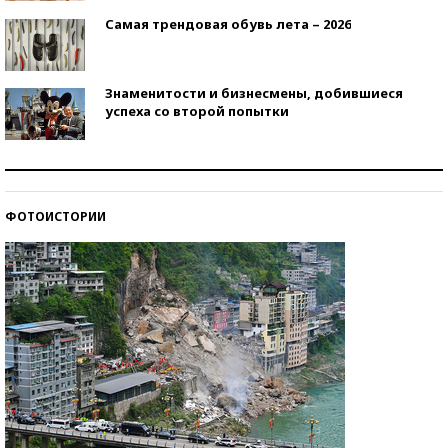
Самая трендовая обувь лета – 2026
Знаменитости и бизнесмены, добившиеся
успеха со второй попытки
Как защититься от солнца на курорте?
ФОТОИСТОРИИ
Кто изобрел средства связи?