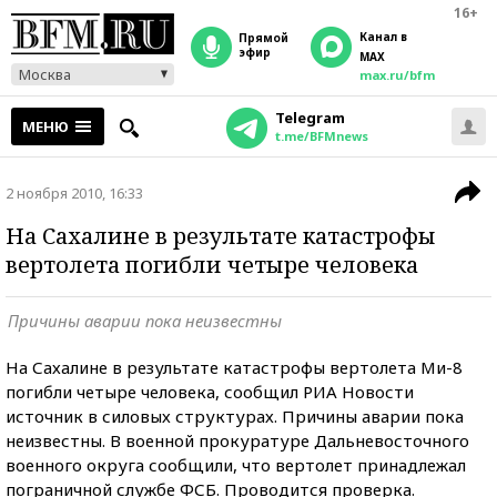
16+
Канал в
прямой
эфир
MAX
Москва
max.ru/bfm
Telegram
МЕНЮ
t.me/BFMnews
2 ноября 2010, 16:33
На Сахалине в результате катастрофы
вертолета погибли четыре человека
Причины аварии пока неизвестны
На Сахалине в результате катастрофы вертолета Ми-8
погибли четыре человека, сообщил РИА Новости
источник в силовых структурах. Причины аварии пока
неизвестны. В военной прокуратуре Дальневосточного
военного округа сообщили, что вертолет принадлежал
пограничной службе ФСБ. Проводится проверка.