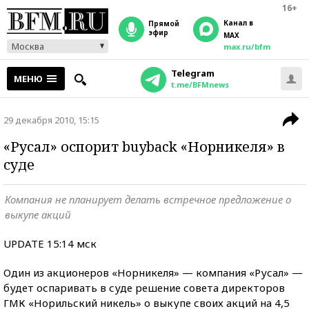
16+
Канал в
прямой
эфир
MAX
Москва
max.ru/bfm
Telegram
МЕНЮ
t.me/BFMnews
29 декабря 2010, 15:15
«Русал» оспорит buyback «Норникеля» в
суде
Компания не планирует делать встречное предложение о
выкупе акций
UPDATE 15:14 мск
Один из акционеров «Норникеля» — компания «Русал» —
будет оспаривать в суде решение совета директоров
ГМК «Норильский никель» о выкупе своих акций на 4,5