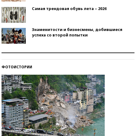
Самая трендовая обувь лета – 2026
Знаменитости и бизнесмены, добившиеся
успеха со второй попытки
Как защититься от солнца на курорте?
ФОТОИСТОРИИ
Кто изобрел средства связи?