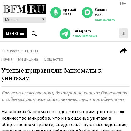
16+
Канал в
прямой
эфир
MAX
Москва
max.ru/bfm
Telegram
МЕНЮ
t.me/BFMnews
11 января 2011, 13:00
Наука
Медицина
Общество
Ученые приравняли банкоматы к
унитазам
Согласно исследованиям, бактерии на кнопках банкоматов
и сиденьях унитазов общественных туалетов идентичны
На кнопках банкоматов содержится примерно такое же
количество микробов, что и на сиденье унитаза в
общественном туалете, свидетельствуют исследования,
проведенные учеными лабораторий BioCote. При этом