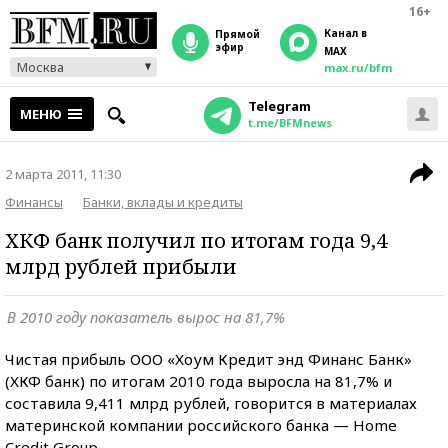
16+
Канал в
прямой
эфир
MAX
Москва
max.ru/bfm
Telegram
МЕНЮ
t.me/BFMnews
2 марта 2011, 11:30
Финансы
Банки, вклады и кредиты
ХКФ банк получил по итогам года 9,4
млрд рублей прибыли
В 2010 году показатель вырос на 81,7%
Чистая прибыль ООО «Хоум Кредит энд Финанс Банк»
(ХКФ банк) по итогам 2010 года выросла на 81,7% и
составила 9,411 млрд рублей, говорится в материалах
материнской компании российского банка — Home
Credit Group.