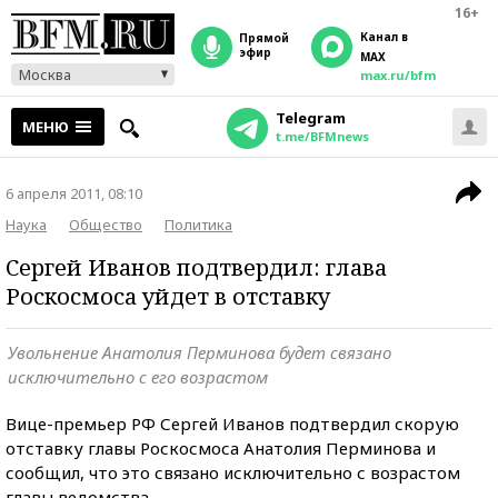
16+
Канал в
прямой
эфир
MAX
Москва
max.ru/bfm
Telegram
МЕНЮ
t.me/BFMnews
6 апреля 2011, 08:10
Наука
Общество
Политика
Сергей Иванов подтвердил: глава
Роскосмоса уйдет в отставку
Увольнение Анатолия Перминова будет связано
исключительно с его возрастом
Вице-премьер РФ Сергей Иванов подтвердил скорую
отставку главы Роскосмоса Анатолия Перминова и
сообщил, что это связано исключительно с возрастом
главы ведомства.