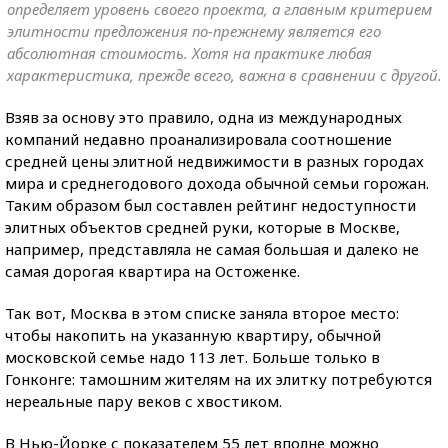
определяет уровень своего проекта, а главным критерием
элитности предложения по-прежнему является его
абсолютная стоимость. Хотя на практике любая
характеристика, прежде всего, важна в сравнении с другой.
Взяв за основу это правило, одна из международных
компаний недавно проанализировала соотношение
средней цены элитной недвижимости в разных городах
мира и среднегодового дохода обычной семьи горожан.
Таким образом был составлен рейтинг недоступности
элитных объектов средней руки, которые в Москве,
например, представляла не самая большая и далеко не
самая дорогая квартира на Остоженке.
Так вот, Москва в этом списке заняла второе место:
чтобы накопить на указанную квартиру, обычной
московской семье надо 113 лет. Больше только в
Гонконге: тамошним жителям на их элитку потребуются
нереальные пару веков с хвостиком.
В Нью-Йорке с показателем 55 лет вполне можно