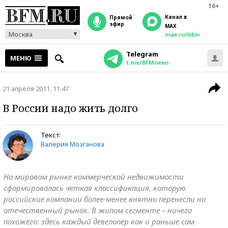
16+
Канал в
прямой
эфир
MAX
Москва
max.ru/bfm
Telegram
МЕНЮ
t.me/BFMnews
21 апреля 2011, 11:47
В России надо жить долго
Текст:
Валерия Мозганова
На мировом рынке коммерческой недвижимости
сформировалась четкая классификация, которую
российские компании более-менее внятно перенесли на
отечественный рынок. В жилом сегменте – ничего
похожего: здесь каждый девелопер как и раньше сам