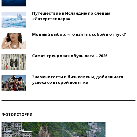
Путешествие в Исландию по следам
«Интерстеллара»
Модный выбор: что взять с собой в отпуск?
Самая трендовая обувь лета – 2026
Знаменитости и бизнесмены, добившиеся
успеха со второй попытки
Как защититься от солнца на курорте?
ФОТОИСТОРИИ
Кто изобрел средства связи?