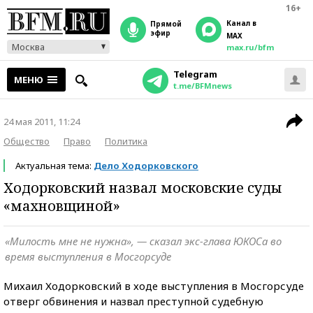
16+
Канал в
прямой
эфир
MAX
Москва
max.ru/bfm
Telegram
МЕНЮ
t.me/BFMnews
24 мая 2011, 11:24
Общество
Право
Политика
Актуальная тема:
Дело Ходорковского
Ходорковский назвал московские суды
«махновщиной»
«Милость мне не нужна», — сказал экс-глава ЮКОСа во
время выступления в Мосгорсуде
Михаил Ходорковский в ходе выступления в Мосгорсуде
отверг обвинения и назвал преступной судебную