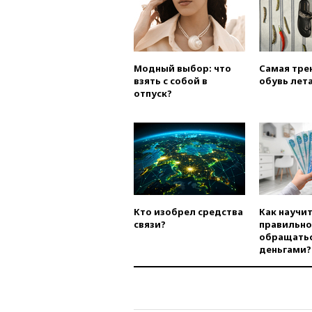
Модный выбор: что
Самая тре
взять с собой в
обувь лета
отпуск?
Кто изобрел средства
Как научи
связи?
правильно
обращатьс
деньгами?