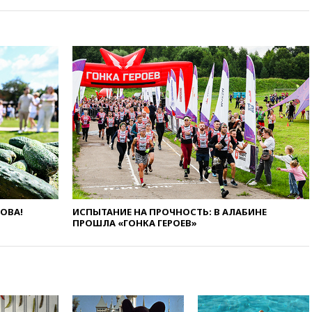
украинец за шпионаж на
оборонном предприятии
14:21
АТОР сообщила о
снижении цен на авиабилеты
в России
14:19
Масштабный сбой
произошел в рунете
14:14
«Ведомости»: Озон банк
не пострадает от британских
санкций
13:58
Медведев назвал
Японию вассалом США
13:45
В Петербурге достроили
ЛОВА!
ИСПЫТАНИЕ НА ПРОЧНОСТЬ: В АЛАБИНЕ
новый тоннель зеленой ветки
ПРОШЛА «ГОНКА ГЕРОЕВ»
метро
13:38
В эфире «Радиостанции
Судного дня» прозвучали три
сообщения
13:29
Восемь человек
пострадали при наезде