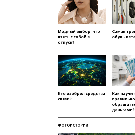
Модный выбор: что
Самая тре
взять с собой в
обувь лета
отпуск?
Кто изобрел средства
Как научи
связи?
правильно
обращатьс
деньгами?
ФОТОИСТОРИИ