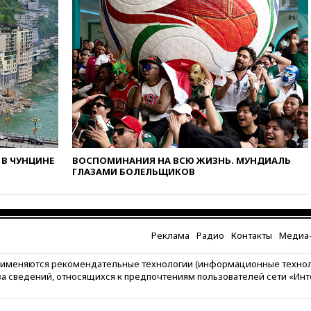
12:15
Иран и Оман
согласовали главные пункты
сделки по открытию
Ормузского пролива
11:58
Politico: США
восстановили обмен
разведданными с Украиной
11:58
Великобритания
расширила санкции против
России
В ЧУНЦИНЕ
ВОСПОМИНАНИЯ НА ВСЮ ЖИЗНЬ. МУНДИАЛЬ
11:37
В Ярославской области
ГЛАЗАМИ БОЛЕЛЬЩИКОВ
обломки БПЛА упали в
резервуары НПЗ
11:19
МИД России ответил на
критику мэра Хиросимы в
годовщину ядерной
Реклама
Радио
Контакты
Медиа-
бомбардировки
рименяются рекомендательные технологии (информационные техно
10:57
Оверчук заявил о
за сведений, относящихся к предпочтениям пользователей сети «Ин
сокращении товарооборота
России и Армении на две
трети