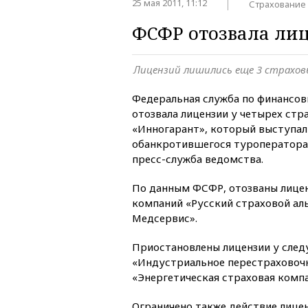
25 мая 2011, 11:12
Страхование
ФСФР отозвала лиц
Лицензий лишились еще 3 страхов
Федеральная служба по финансо
отозвала лицензии у четырех стр
«Инногарант», который выступа
обанкротившегося туроператора 
пресс-служба ведомства.
По данным ФСФР, отозваны лицен
компаний «Русский страховой аль
Медсервис».
Приостановлены лицензии у сле
«Индустриальное перестраховоч
«Энергетическая страховая компан
Ограничено также действие лице