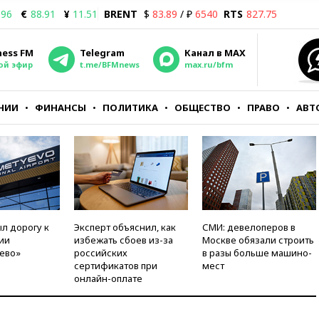
.96
€
88.91
¥
11.51
BRENT
$
83.89
/ ₽
6540
RTS
827.75
ness FM
Telegram
Канал в MAX
ой эфир
t.me/BFMnews
max.ru/bfm
НИИ
ФИНАНСЫ
ПОЛИТИКА
ОБЩЕСТВО
ПРАВО
АВТ
л дорогу к
Эксперт объяснил, как
СМИ: девелоперов в
ии
избежать сбоев из-за
Москве обязали строить
ево»
российских
в разы больше машино-
сертификатов при
мест
онлайн-оплате