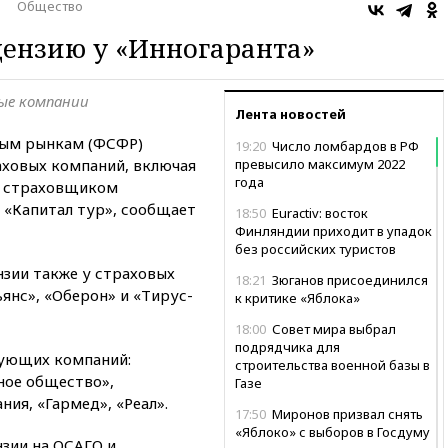
Общество
ензию у «Инногаранта»
ые компании
Лента новостей
вым рынкам (ФСФР)
19:20
Число ломбардов в РФ
аховых компаний, включая
превысило максимум 2022
года
л страховщиком
«Капитал тур», сообщает
18:50
Euractiv: восток
Финляндии приходит в упадок
без российских туристов
зии также у страховых
18:21
Зюганов присоединился
янс», «Оберон» и «Тирус-
к критике «Яблока»
18:00
Совет мира выбрал
подрядчика для
дующих компаний:
строительства военной базы в
ное общество»,
Газе
ия, «Гармед», «Реал».
17:50
Миронов призвал снять
«Яблоко» с выборов в Госдуму
нзии на ОСАГО и