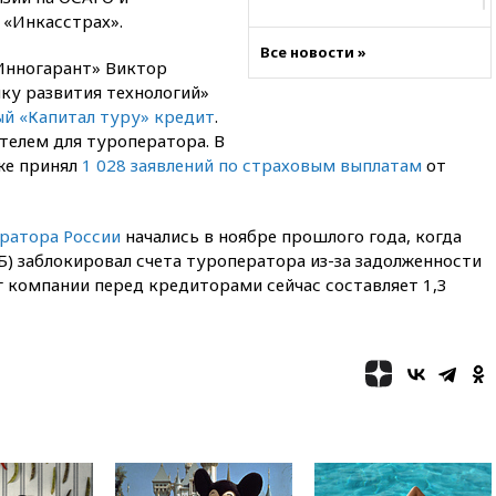
17:45
Правительство получит
 «Инкасстрах».
«золотую акцию» в
Все новости »
управлении аэропортом
Инногарант» Виктор
Шереметьево
ку развития технологий»
17:35
Шесть человек
ый «Капитал туру» кредит
.
пострадали при ударе ВСУ по
телем для туроператора. В
автобусу в Запорожской
же принял
1 028 заявлений по страховым выплатам
от
области
17:25
В аэропортах Сочи и
Геленджика сняты
ратора России
начались в ноябре прошлого года, когда
ограничения
) заблокировал счета туроператора из-за задолженности
17:17
Власти РФ помогут
г компании перед кредиторами сейчас составляет 1,3
пострадавшему от атак на
склады Wildberries бизнесу
16:55
Экс-директору Popcorn
Books запросили четыре года
условно
16:46
ЦБ: международные
резервы России снизились
16:35
На восстановление