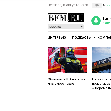
Четверг, 6 августа 2026
$
77
ЦБ
Busi
прям
Москва
ИНТЕРВЬЮ
ПОДКАСТЫ
КОМПА
СТИЛЬ
ТЕСТЫ
Обломки БПЛА попали в
Путин откры
НПЗ в Ярославле
приватизац
«Шереметь