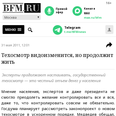
16+
Канал в
прямой
эфир
MAX
Москва
max.ru/bfm
Telegram
МЕНЮ
t.me/BFMnews
31 мая 2011, 12:01
Техосмотр видоизменится, но продолжит
жить
Эксперты продолжают настаивать, государственный
техосмотр — это честный отъем денег у населения
Мнение населения, экспертов и даже президента не
смогло преодолеть желание контролировать все и вся,
даже то, что контролировать совсем не обязательно.
Госдума планирует рассмотреть законопроект о новом
техосмотре в ускоренном порядке. Медведев обещал,