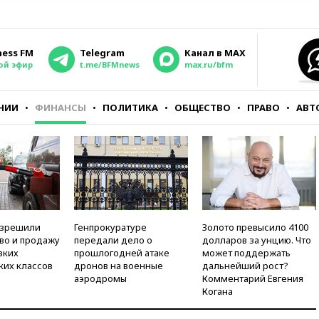
ness FM
Telegram
Канал в MAX
ой эфир
t.me/BFMnews
max.ru/bfm
НИИ
ФИНАНСЫ
ПОЛИТИКА
ОБЩЕСТВО
ПРАВО
АВТ
азрешили
Генпрокуратуре
Золото превысило 4100
во и продажу
передали дело о
долларов за унцию. Что
зких
прошлогодней атаке
может поддержать
ких классов
дронов на военные
дальнейший рост?
аэродромы
Комментарий Евгения
Когана