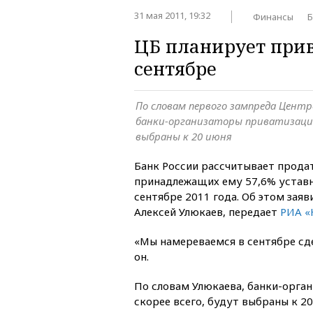
31 мая 2011, 19:32
Финансы
Б
ЦБ планирует прив
сентябре
По словам первого зампреда Центр
банки-организаторы приватизации,
выбраны к 20 июня
Банк России рассчитывает продат
принадлежащих ему 57,6% уставн
сентябре 2011 года. Об этом зая
Алексей Улюкаев, передает
РИА «
«Мы намереваемся в сентябре сд
он.
По словам Улюкаева, банки-орга
скорее всего, будут выбраны к 20