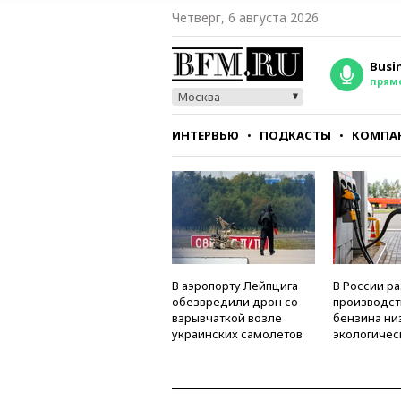
Четверг, 6 августа 2026
Busi
прям
Москва
ИНТЕРВЬЮ
ПОДКАСТЫ
КОМПА
СТИЛЬ
ТЕСТЫ
В аэропорту Лейпцига
В России р
обезвредили дрон со
производст
взрывчаткой возле
бензина ни
украинских самолетов
экологичес