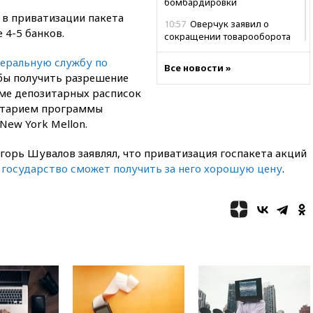
бомбардировки
 в приватизации пакета
10:57
Оверчук заявил о
 4-5 банков.
сокращении товарооборота
России и Армении на две
деральную службу по
трети
Все новости »
обы получить разрешение
10:54
Президент ФИФА
ме депозитарных расписок
Джанни Инфантино сумел
итарием программы
сохранить пост
New York Mellon.
10:38
Роскачество нашло
кишечную палочку в бургерах
горь Шувалов заявлял, что приватизация госпакета акций
пяти популярных сетей
 государство сможет получить за него хорошую цену
фастфуда
.
10:19
СКР рассматривает три
основные версии
произошедшего с Cessna-182
10:18
В Приморье задержаны
подростки, планировавшие
теракт на объекте Росгвардии
09:59
The Spectator:
отсутствие ракет для Patriot у
Украины приведет к