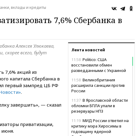
анки, вклады и кредиты
атизировать 7,6% Сбербанка в
обанка Алексея Улюкаева,
Лента новостей
 скорее всего, будут
11:58
Politico: США
восстановили обмен
разведданными с Украиной
ь 7,6% акций из
ого капитала Сбербанка в
11:58
Великобритания
вил первый зампред ЦБ РФ
расширила санкции против
России
Новости»
.
11:37
В Ярославской области
елку завершить», — сказал
обломки БПЛА упали в
резервуары НПЗ
11:19
МИД России ответил на
низаторы приватизации,
критику мэра Хиросимы в
 июня.
годовщину ядерной