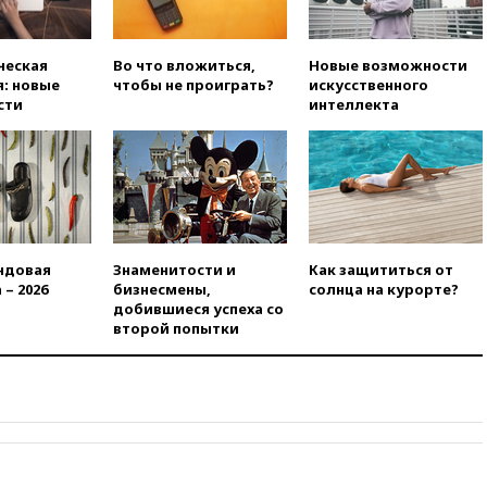
поражению Киева
09:54
МВД Германии:
инцидент с дроном в
ческая
Во что вложиться,
Новые возможности
аэропорту Лейпцига —
: новые
чтобы не проиграть?
искусственного
«сценарий гибридной атаки»
сти
интеллекта
09:32
В Тверской области
обломки дрона повредили
фасад логокомплекса
Wildberries
09:18
В Ярославской области
отражена самая
массированная атака БПЛА
ндовая
Знаменитости и
Как защититься от
 – 2026
бизнесмены,
солнца на курорте?
09:16
Трамп сообщил об
добившиеся успеха со
огромном запасе боеприпасов
второй попытки
в США
08:54
В Таиланде сегодня
прощаются с молодыми
россиянами, жестоко убитыми
в Паттайе
08:26
Летчики с упавшего