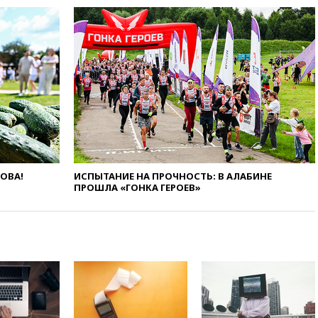
самолета в Приангарье
отделались ссадинами и
ушибами
07:40
Таджикистан и
SpaceX/Starlink расширяют
сотрудничество в сфере
технологий
07:00
Силы ПВО сбили шесть
БПЛА ВСУ, летевших на
Москву
06:25
Золото подорожало до
$4350 за тройскую унцию
ЛОВА!
ИСПЫТАНИЕ НА ПРОЧНОСТЬ: В АЛАБИНЕ
ПРОШЛА «ГОНКА ГЕРОЕВ»
06:01
МИД РФ: Казахстан
понимает сущность киевского
режима
05:10
Дом детства Нила
Армстронга впервые за 38 лет
выставили на продажу
04:00
Мирошник: России стоит
быть готовой к продолжению
украинского конфликта