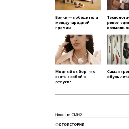
Банки — победители
Технологи
международной
революция
премии
возможно
Модный выбор: что
Самая тре
взять с собой в
обувь лета
отпуск?
Новости СМИ2
ФОТОИСТОРИИ