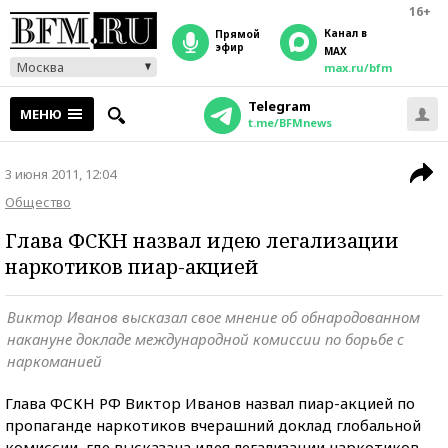
16+
Канал в
прямой
эфир
MAX
Москва
max.ru/bfm
Telegram
МЕНЮ
t.me/BFMnews
3 июня 2011, 12:04
Общество
Глава ФСКН назвал идею легализации
наркотиков пиар-акцией
Виктор Иванов высказал свое мнение об обнародованном
накануне докладе международной комиссии по борьбе с
наркоманией
Глава ФСКН РФ Виктор Иванов назвал пиар-акцией по
пропаганде наркотиков вчерашний доклад глобальной
комиссии, где высказана идея легализации наркотиков,