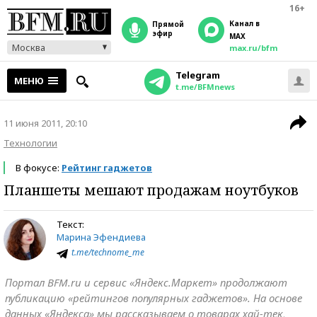
16+
Канал в
прямой
эфир
MAX
Москва
max.ru/bfm
Telegram
МЕНЮ
t.me/BFMnews
11 июня 2011, 20:10
Технологии
В фокусе:
Рейтинг гаджетов
Планшеты мешают продажам ноутбуков
Текст:
Марина Эфендиева
t.me/technome_me
Портал BFM.ru и сервис «Яндекс.Маркет» продолжают
публикацию «рейтингов популярных гаджетов». На основе
данных «Яндекса» мы рассказываем о товарах хай-тек,