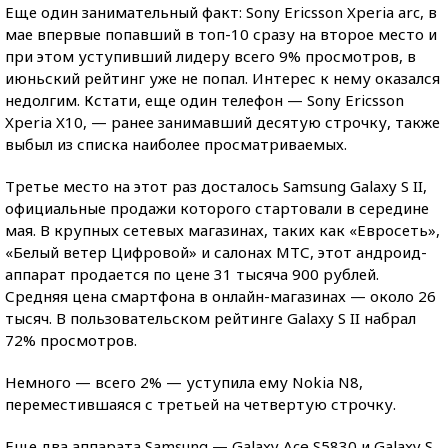
Еще один занимательный факт: Sony Ericsson Xperia arc, в
мае впервые попавший в топ-10 сразу на второе место и
при этом уступивший лидеру всего 9% просмотров, в
июньский рейтинг уже не попал. Интерес к нему оказался
недолгим. Кстати, еще один телефон — Sony Ericsson
Xperia X10, — ранее занимавший десятую строчку, также
выбыл из списка наиболее просматриваемых.
Третье место на этот раз досталось Samsung Galaxy S II,
официальные продажи которого стартовали в середине
мая. В крупных сетевых магазинах, таких как «Евросеть»,
«Белый ветер Цифровой» и салонах МТС, этот андроид-
аппарат продается по цене 31 тысяча 900 рублей.
Средняя цена смартфона в онлайн-магазинах — около 26
тысяч. В пользовательском рейтинге Galaxy S II набрал
72% просмотров.
Немного — всего 2% — уступила ему Nokia N8,
переместившаяся с третьей на четвертую строчку.
Еще два аппарата Samsung — Galaxy Ace S5830 и Galaxy S