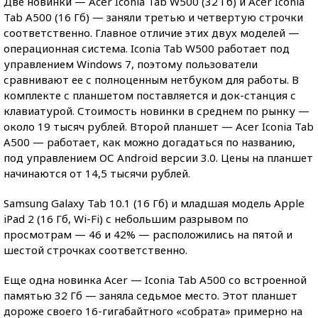
Две новинки — Acer Iconia Tab W500 (32 Гб) и Acer Iconia
Tab A500 (16 Гб) — заняли третью и четвертую строчки
соответственно. Главное отличие этих двух моделей —
операционная система. Iconia Tab W500 работает под
управлением Windows 7, поэтому пользователи
сравнивают ее с полноценным нетбуком для работы. В
комплекте с планшетом поставляется и док-станция с
клавиатурой. Стоимость новинки в среднем по рынку —
около 19 тысяч рублей. Второй планшет — Acer Iconia Tab
A500 — работает, как можно догадаться по названию,
под управлением ОС Android версии 3.0. Цены на планшет
начинаются от 14,5 тысячи рублей.
Samsung Galaxy Tab 10.1 (16 Гб) и младшая модель Apple
iPad 2 (16 Гб, Wi-Fi) с небольшим разрывом по
просмотрам — 46 и 42% — расположились на пятой и
шестой строчках соответственно.
Еще одна новинка Acer — Iconia Tab A500 со встроенной
памятью 32 Гб — заняла седьмое место. Этот планшет
дороже своего 16-гигабайтного «собрата» примерно на