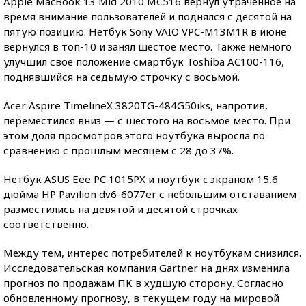
Apple MacBook 13 Mid 2010 MC516 вернул утраченное на
время внимание пользователей и поднялся с десятой на
пятую позицию. Нетбук Sony VAIO VPC-M13M1R в июне
вернулся в топ-10 и занял шестое место. Также немного
улучшил свое положение смартбук Toshiba AC100-116,
поднявшийся на седьмую строчку с восьмой.
Acer Aspire TimelineX 3820TG-484G50iks, напротив,
переместился вниз — с шестого на восьмое место. При
этом доля просмотров этого ноутбука выросла по
сравнению с прошлым месяцем с 28 до 37%.
Нетбук ASUS Eee PC 1015PX и ноутбук c экраном 15,6
дюйма HP Pavilion dv6-6077er с небольшим отставанием
разместились на девятой и десятой строчках
соответственно.
Между тем, интерес потребителей к ноутбукам снизился.
Исследовательская компания Gartner на днях изменила
прогноз по продажам ПК в худшую сторону. Согласно
обновленному прогнозу, в текущем году на мировой