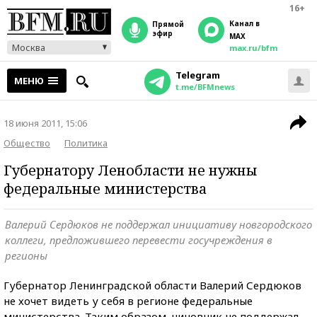
16+
Канал в
прямой
эфир
MAX
Москва
max.ru/bfm
Telegram
МЕНЮ
t.me/BFMnews
18 июня 2011, 15:06
Общество
Политика
Губернатору Ленобласти не нужны
федеральные министерства
Валерий Сердюков не поддержал инициативу новгородского
коллеги, предложившего перевести госучреждения в
регионы
Губернатор Ленинградской области Валерий Сердюков
не хочет видеть у себя в регионе федеральные
министерства. Таким образом, чиновник не поддержал