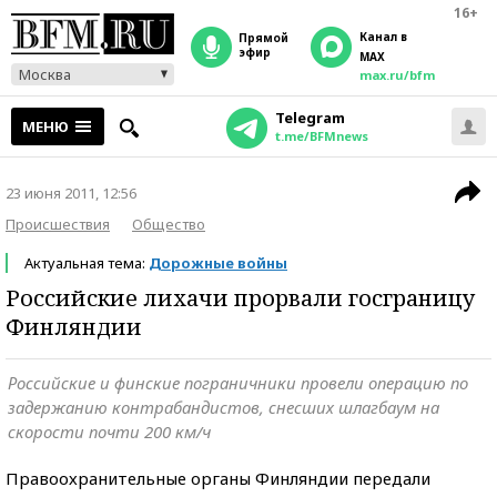
16+
Канал в
прямой
эфир
MAX
Москва
max.ru/bfm
Telegram
МЕНЮ
t.me/BFMnews
23 июня 2011, 12:56
Происшествия
Общество
Актуальная тема:
Дорожные войны
Российские лихачи прорвали госграницу
Финляндии
Российские и финские пограничники провели операцию по
задержанию контрабандистов, снесших шлагбаум на
скорости почти 200 км/ч
Правоохранительные органы Финляндии передали