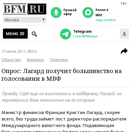
16+
Канал в
прямой
эфир
MAX
Москва
max.ru/bfm
Telegram
МЕНЮ
t.me/BFMnews
27 июня 2011, 08:54
Общество
Финансы
Политика
Опрос: Лагард получит большинство на
голосовании в МВФ
Правда, США еще не высказались в поддержку Лагард, но
европейский блок полностью на ее стороне
Министр финансов Франции Кристин Лагард, скорее
всего, без труда займет пост директора-распорядителя
Международного валютного фонда. Подавляющее
большинство опрошенных Reuters стран-членов будут