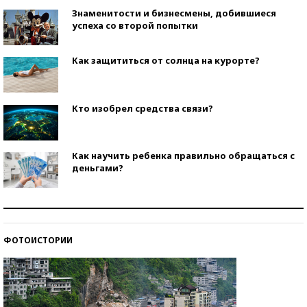
Знаменитости и бизнесмены, добившиеся
успеха со второй попытки
Как защититься от солнца на курорте?
Кто изобрел средства связи?
Как научить ребенка правильно обращаться с
деньгами?
Рекорды ЕГЭ: в каких регионах больше всего
стобалльников?
ФОТОИСТОРИИ
Самые модные пляжи — 2026