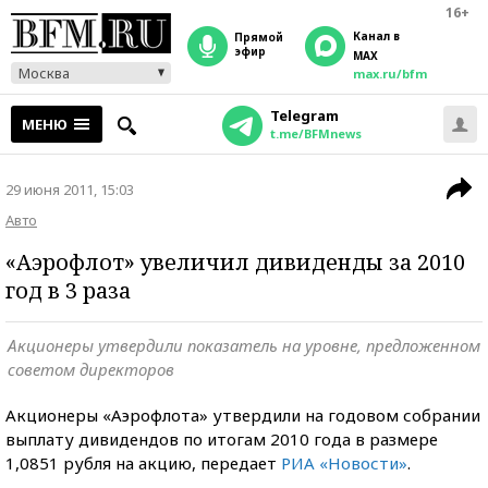
16+
Канал в
прямой
эфир
MAX
Москва
max.ru/bfm
Telegram
МЕНЮ
t.me/BFMnews
29 июня 2011, 15:03
Авто
«Аэрофлот» увеличил дивиденды за 2010
год в 3 раза
Акционеры утвердили показатель на уровне, предложенном
советом директоров
Акционеры «Аэрофлота» утвердили на годовом собрании
выплату дивидендов по итогам 2010 года в размере
1,0851 рубля на акцию, передает
РИА «Новости»
.