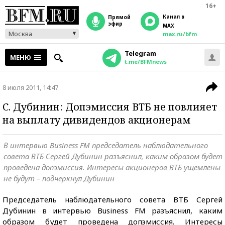
16+
Канал в
прямой
эфир
MAX
Москва
max.ru/bfm
Telegram
МЕНЮ
t.me/BFMnews
8 июля 2011, 14:47
С. Дубинин: Допэмиссия ВТБ не повлияет
на выплату дивидендов акционерам
В интервью Business FM председатель наблюдательного
совета ВТБ Сергей Дубинин разъяснил, каким образом будет
проведена допэмиссия. Интересы акционеров ВТБ ущемлены
не будут – подчеркнул Дубинин
Председатель наблюдательного совета ВТБ Сергей
Дубинин в интервью Business FM разъяснил, каким
образом будет проведена допэмиссия. Интересы