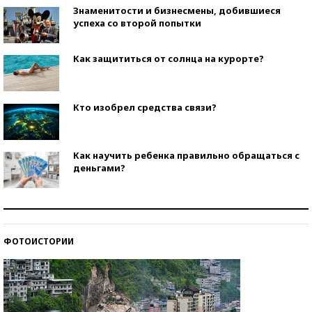
Знаменитости и бизнесмены, добившиеся
успеха со второй попытки
Как защититься от солнца на курорте?
Кто изобрел средства связи?
Как научить ребенка правильно обращаться с
деньгами?
Рекорды ЕГЭ: в каких регионах больше всего
стобалльников?
ФОТОИСТОРИИ
Самые модные пляжи — 2026