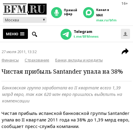
16+
Канал в
прямой
эфир
MAX
Москва
max.ru/bfm
Telegram
МЕНЮ
t.me/BFMnews
27 июля 2011, 13:32
Финансы
Страхование
Банки, вклады и кредиты
Чистая прибыль Santander упала на 38%
Банковская группа заработала во II квартале всего 1,39
млрд евро, так как 620 млн евро пришлось выделить на
компенсации
Чистая прибыль испанской банковской группы Santander
упала во II квартале 2011 года на 38% до 1,39 млрд евро,
сообщает пресс-служба компании.